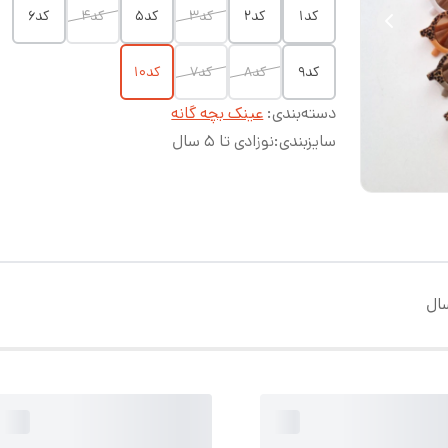
کد۱
کد۲
کد۳
کد۵
کد۴
کد۶
کد۹
کد۸
کد۷
کد۱۰
دسته‌بندی
:
عینک بچه گانه
سایزبندی
:
نوزادی تا ۵ سال