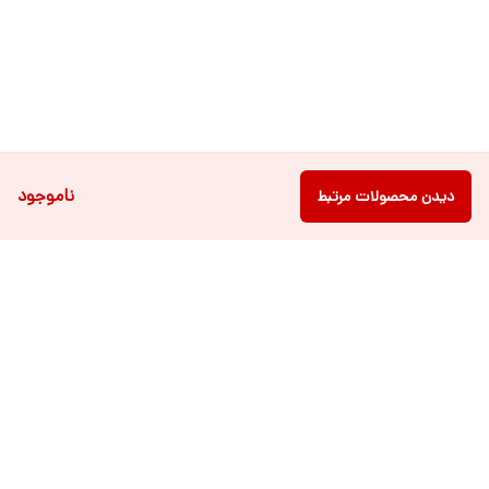
ناموجود
دیدن محصولات مرتبط
دسترسی سریع
فروشگاه آنلاین لباس و
تماس با ما
اکسسوری کودک سالی گالری