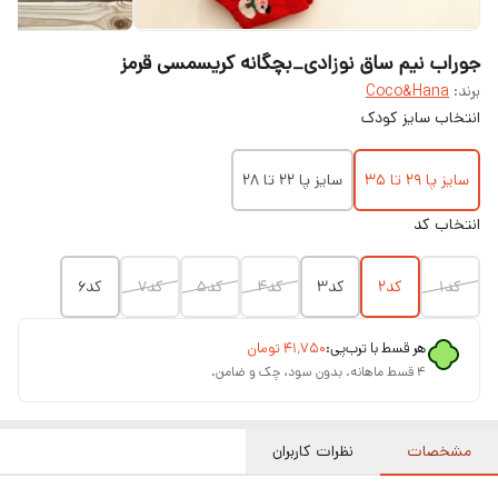
جوراب نیم ساق نوزادی_بچگانه کریسمسی قرمز
برند:
Coco&Hana
انتخاب سایز کودک
سایز پا ۲۹ تا ۳۵
سایز پا ۲۲ تا ۲۸
انتخاب کد
کد۱
کد۲
کد۳
کد۴
کد۵
کد۷
کد۶
هر قسط با ترب‌پی:
۴۱٬۷۵۰
تومان
۴ قسط ماهانه. بدون سود، چک و ضامن.
مشخصات
نظرات کاربران