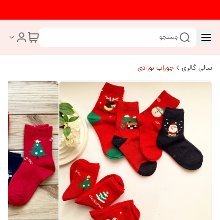
جستجو
سالی گالری
جوراب نوزادی