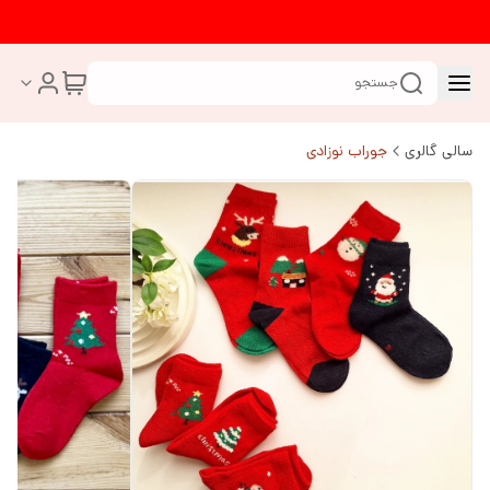
جستجو
سالی گالری
جوراب نوزادی