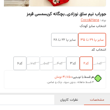
جوراب نیم ساق نوزادی_بچگانه کریسمسی قرمز
برند:
Coco&Hana
انتخاب سایز کودک
سایز پا ۲۹ تا ۳۵
سایز پا ۲۲ تا ۲۸
انتخاب کد
کد۱
کد۲
کد۳
کد۴
کد۵
کد۷
کد۶
هر قسط با ترب‌پی:
۴۱٬۷۵۰
تومان
۴ قسط ماهانه. بدون سود، چک و ضامن.
مشخصات
نظرات کاربران