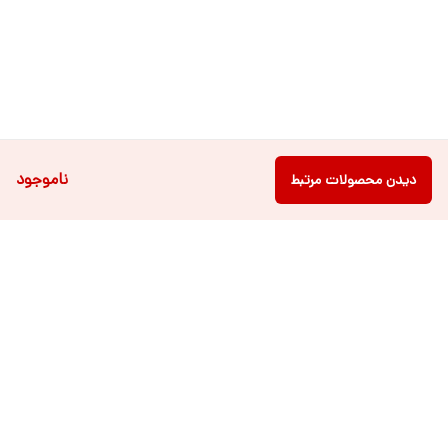
ناموجود
دیدن محصولات مرتبط
دسترسی سریع
فروشگاه آنلاین لباس و
تماس با ما
اکسسوری کودک سالی گالری