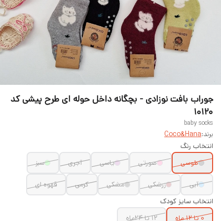
جوراب بافت نوزادی - بچگانه داخل حوله ای طرح پیشی کد
۱۰۱۲۰
baby socks
برند:
Coco&Hana
انتخاب رنگ
طوسی
صورتی
یاسی
آجری
سبز
آبی
زرشکی
مشکی
کرمی
قهوه ای
انتخاب سایز کودک
0 تا 12 ماه
12 تا 24ماه