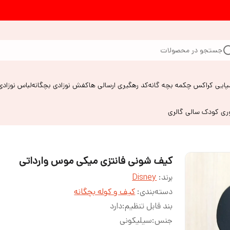
جستجو در محصولات
پایی کراکس چکمه بچه گانه
کد رهگیری ارسالی ها
کفش نوزادی بچگانه
لباس نوزادی
وری کودک سالی گالری
کیف شونی فانتزی میکی موس وارداتی
برند:
Disney
دسته‌بندی
:
کیف و کوله بچگانه
بند قابل تنظیم
:
دارد
جنس
:
سیلیکونی