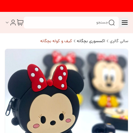
جستجو
سالی گالری
اکسسوری بچگانه
کیف و کوله بچگانه