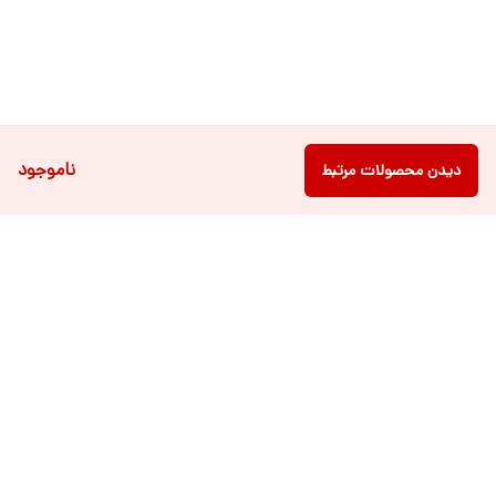
ناموجود
دیدن محصولات مرتبط
دسترسی سریع
فروشگاه آنلاین لباس و
تماس با ما
اکسسوری کودک سالی گالری
درباره ی سالی
قوانین و مقررات