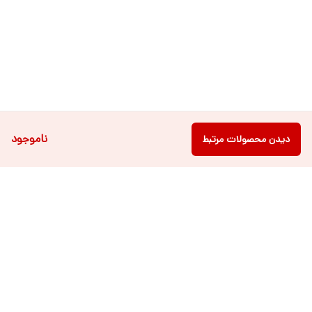
ناموجود
دیدن محصولات مرتبط
دسترسی سریع
فروشگاه آنلاین لباس و
تماس با ما
اکسسوری کودک سالی گالری