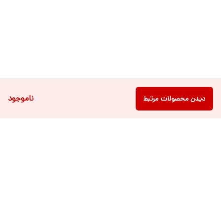
ناموجود
دیدن محصولات مرتبط
دسترسی سریع
فروشگاه آنلاین لباس و
تماس با ما
اکسسوری کودک سالی گالری