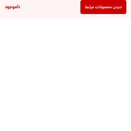
ناموجود
دیدن محصولات مرتبط
دسترسی سریع
فروشگاه آنلاین لباس و
تماس با ما
اکسسوری کودک سالی گالری
درباره ی سالی
قوانین و مقررات
شرایط خرید اقساطی از
هر روزه از ساعت ۹ صبح تا ۲۱ عصر پاسخگوی شما عزیزان می باشیم.
شماره تماس
09022463477