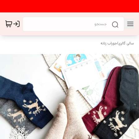
سالی گالری
/
جوراب زنانه