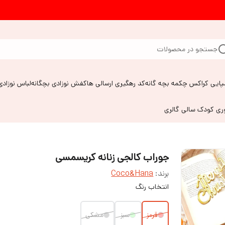
جستجو در محصولات
پایی کراکس چکمه بچه گانه
کد رهگیری ارسالی ها
کفش نوزادی بچگانه
لباس نوزادی
وری کودک سالی گالری
جوراب کالجی زنانه کریسمسی
برند:
Coco&Hana
انتخاب رنگ
قرمز
سبز
مشکی