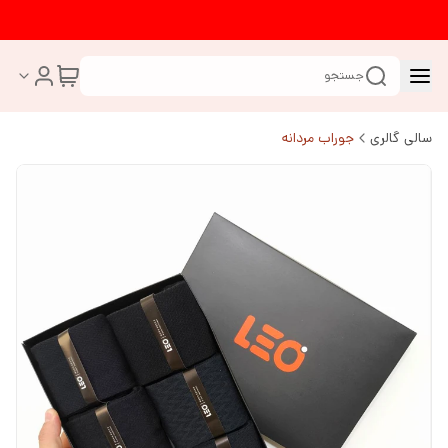
جستجو
سالی گالری
جوراب مردانه