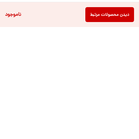
ناموجود
دیدن محصولات مرتبط
دسترسی سریع
فروشگاه آنلاین لباس و
تماس با ما
اکسسوری کودک سالی گالری
درباره ی سالی
قوانین و مقررات
شرایط خرید اقساطی از
هر روزه از ساعت ۹ صبح تا ۲۱ عصر پاسخگوی شما عزیزان می باشیم.
شماره تماس
09022463477