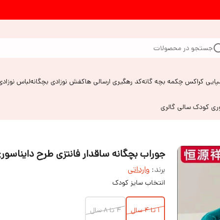
جستجو در محصولات
پایی کراکس چکمه بچه گانه
کد رهگیری ارسالی ها
کفش نوزادی بچگانه
لباس نوزادی
وری کودک سالی گالری
جوراب بچگانه ساقدار فانتزی طرح دایناسور
برند:
وارداتی
انتخاب سایز کودک
1 تا 4 سال
4 تا 8 سال