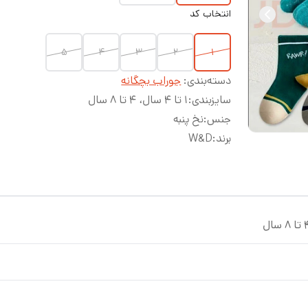
انتخاب کد
5
4
3
2
1
دسته‌بندی
:
جوراب بچگانه
سایزبندی
:
1 تا 4 سال، 4 تا 8 سال
جنس
:
نخ پنبه
برند
:
W&D