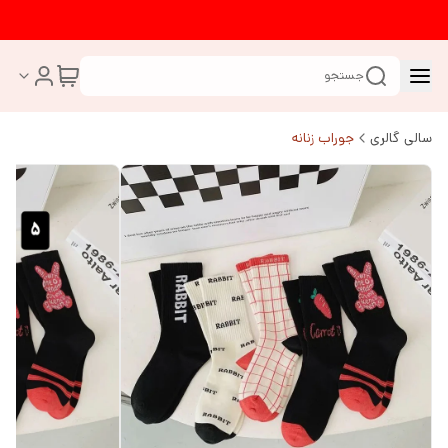
جستجو
سالی گالری
جوراب زنانه