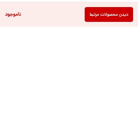
ناموجود
دیدن محصولات مرتبط
دسترسی سریع
فروشگاه آنلاین لباس و
تماس با ما
اکسسوری کودک سالی گالری
درباره ی سالی
قوانین و مقررات
شرایط خرید اقساطی از
هر روزه از ساعت ۹ صبح تا ۲۱ عصر پاسخگوی شما عزیزان می باشیم.
شماره تماس
09022463477