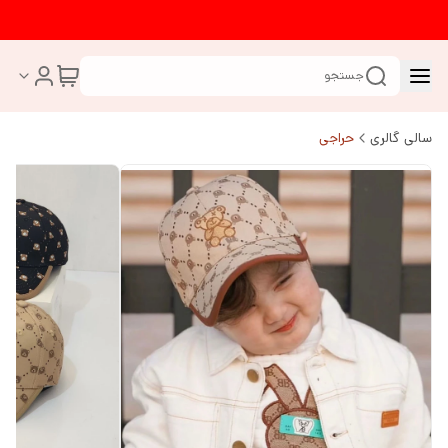
جستجو
سالی گالری
حراجی