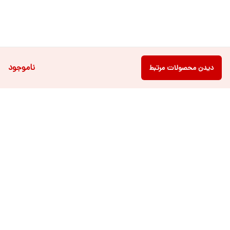
ناموجود
دیدن محصولات مرتبط
دسترسی سریع
فروشگاه آنلاین لباس و
تماس با ما
اکسسوری کودک سالی گالری
درباره ی سالی
قوانین و مقررات
شرایط خرید اقساطی از