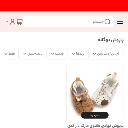
جستجو
پاپوش بچگانه
پربازدیدترین
برندها
قیمت
دسته‌بندی
فقط محصو
ناموجود
پاپوش نوزادی فانتزی مارک دار تدی