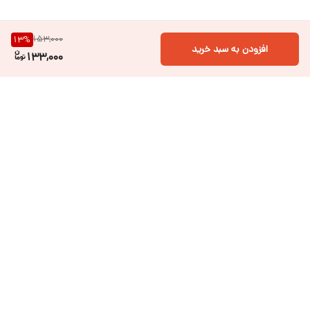
153,000
13
%
افزودن به سبد خرید
133,000
برگشت به بالا
تحویل سریع و آسان
ضمانت اصل بودن کالا