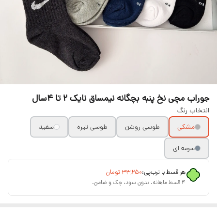
جوراب مچی نخ پنبه بچگانه نیمساق نایک ۲ تا ۴سال
انتخاب رنگ
مشکی
طوسی روشن
طوسی تیره
سفید
سرمه ای
هر قسط با ترب‌پی:
۳۳٬۲۵۰
تومان
۴ قسط ماهانه. بدون سود، چک و ضامن.