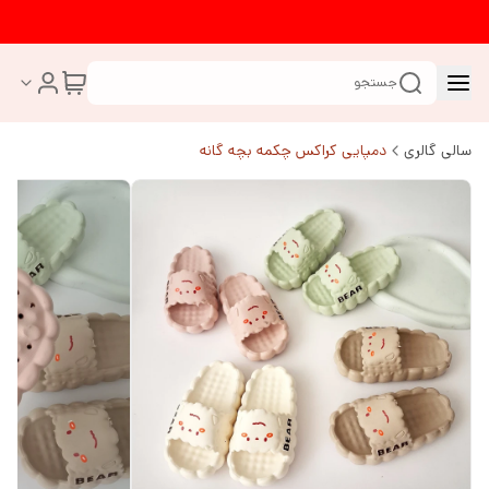
جستجو
سالی گالری
دمپایی کراکس چکمه بچه گانه