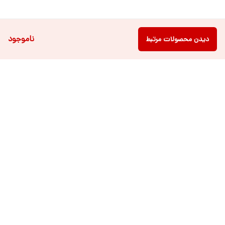
ناموجود
دیدن محصولات مرتبط
دسترسی سریع
فروشگاه آنلاین لباس و
تماس با ما
اکسسوری کودک سالی گالری
درباره ی سالی
قوانین و مقررات
شرایط خرید اقساطی از
هر روزه از ساعت ۹ صبح تا ۲۱ عصر پاسخگوی شما عزیزان می باشیم.
شماره تماس
09022463477