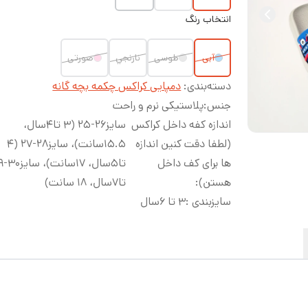
انتخاب رنگ
آبی
طوسی
نارنجي
صورتی
دسته‌بندی
:
دمپایی کراکس چکمه بچه گانه
جنس
:
پلاستیکی نرم و راحت
اندازه کفه داخل کراکس
سایز۲۶-۲۵ (۳ تا۴سال،
(لطفا دقت کنین اندازه
۱۵.۵سانت)، سایز۲۸-۲۷ (۴
ها برای کف داخل
هستن)
:
تا۷سال، ۱۸ سانت)
سایزبندی
:
۳ تا ۶سال