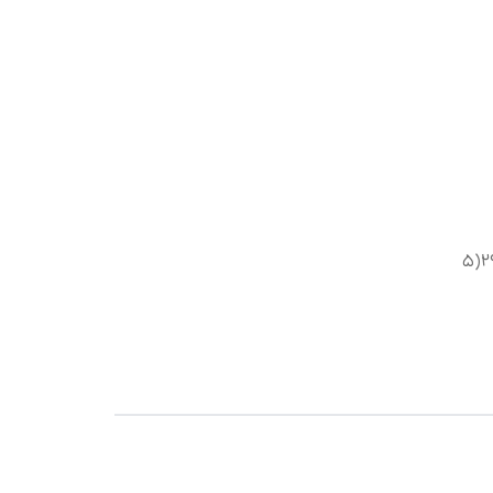
تا۵سال، ۱۷سانت)، سایز۳۰-۲۹(۵