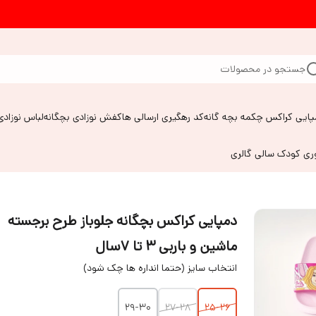
جستجو در محصولات
پایی کراکس چکمه بچه گانه
کد رهگیری ارسالی ها
کفش نوزادی بچگانه
لباس نوزادی
وری کودک سالی گالری
دمپایی کراکس بچگانه جلوباز طرح برجسته
ماشین و باربی ۳ تا ۷سال
انتخاب سایز (حتما انداره ها چک شود)
۲۹-۳۰
۲۷-۲۸
۲۵-۲۶