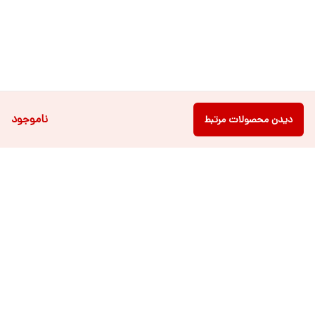
ناموجود
دیدن محصولات مرتبط
دسترسی سریع
فروشگاه آنلاین لباس و
تماس با ما
اکسسوری کودک سالی گالری
درباره ی سالی