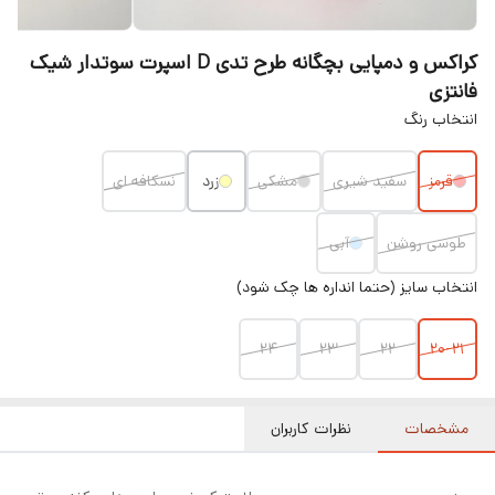
کراکس و دمپایی بچگانه طرح تدی D اسپرت سوتدار شیک
فانتزی
انتخاب رنگ
قرمز
سفید شیری
مشکی
زرد
نسکافه ای
طوسی روشن
آبی
انتخاب سایز (حتما انداره ها چک شود)
۲۴
۲۳
۲۲
۲۰-۲۱
مشخصات
نظرات کاربران