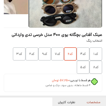
عینک آفتابی بچگانه یوی ۴۰۰ مدل خرسی تدی وارداتی
انتخاب رنگ
کد۱
کد۴
کد۶
کد۷
کد۹
کد۲
کد۳
کد۸
کد۵
هر قسط با ترب‌پی:
۵۷٬۲۵۰
تومان
۴ قسط ماهانه. بدون سود، چک و ضامن.
مشخصات
نظرات کاربران