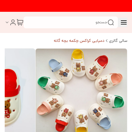
جستجو
سالی گالری
دمپایی کراکس چکمه بچه گانه