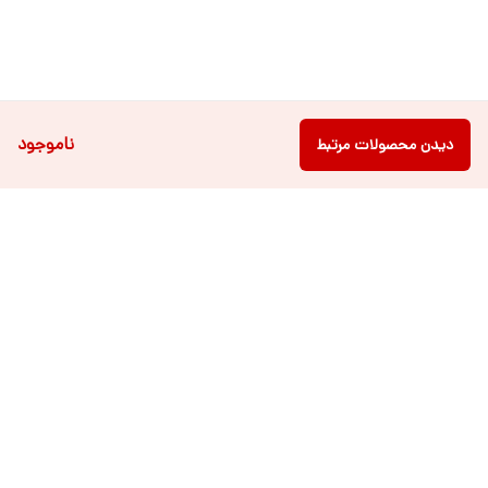
ناموجود
دیدن محصولات مرتبط
دسترسی سریع
فروشگاه آنلاین لباس و
تماس با ما
اکسسوری کودک سالی گالری
درباره ی سالی
قوانین و مقررات
شرایط خرید اقساطی از