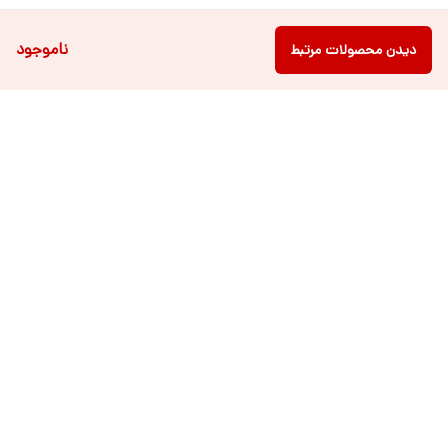
ناموجود
دیدن محصولات مرتبط
دسترسی سریع
فروشگاه آنلاین لباس و
تماس با ما
اکسسوری کودک سالی گالری
درباره ی سالی
قوانین و مقررات
شرایط خرید اقساطی از
هر روزه از ساعت ۹ صبح تا ۲۱ عصر پاسخگوی شما عزیزان می باشیم.
شماره تماس
09022463477