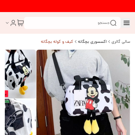
جستجو
سالی گالری
اکسسوری بچگانه
کیف و کوله بچگانه